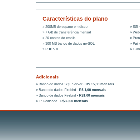
Características do plano
» 200MB de espaço em disco
» SSI 
» 7 GB de transferência mensal
» Web
» 20 contas de emails
» Prot
» 300 MB banco de dados mySQL
» Pain
» PHP 5.0
» E-ma
Adicionais
» Banco de dados SQL Server -
R$ 15,00 mensais
» Banco de dados Firebird -
R$ 1,00 mensais
» Banco de dados Firebird -
R$1,00 mensais
» IP Dedicado -
R$30,00 mensais