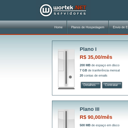
Home
Planos de Hospedagem
Envio de E
Plano I
R$ 35,00/mês
200 MB
de espaço em disco
7 GB
de tranferência mensal
20
contas de emails
Detalhes
Contratar
Plano III
R$ 90,00/mês
500 MB
de espaço em disco