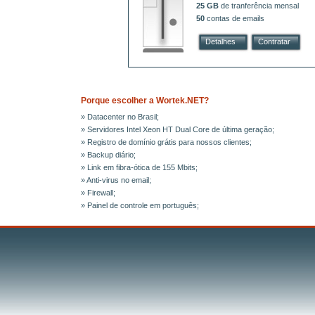
25 GB
de tranferência mensal
50
contas de emails
Detalhes
Contratar
Porque escolher a Wortek.NET?
» Datacenter no Brasil;
» Servidores Intel Xeon HT Dual Core de última geração;
» Registro de domínio grátis para nossos clientes;
» Backup diário;
» Link em fibra-ótica de 155 Mbits;
» Anti-virus no email;
» Firewall;
» Painel de controle em português;